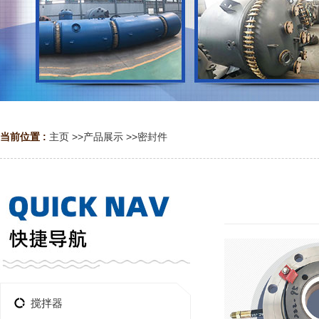
当前位置 :
主页
>>
产品展示
>>
密封件
搅拌器