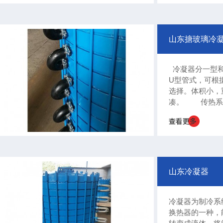
源；调速时应由
速，不要高速档直.
山东搪玻璃冷
冷凝器分一型和
U型管式，可根
选择。体积小，
凑。 传热系
485KCAL/H
度：-20°C- 2
重量轻，结构紧
用寿命长 使
≤0.085MPA夹套内
山东冷凝器
冷凝器为制冷系
换热器的一种，